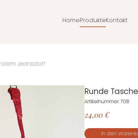
Home
Produkte
Kontakt
Navigation
überspringen
rotem Jeansstoff
Runde Tasche
Artikelnummer: T08
24,00
€